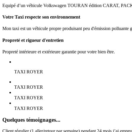
Equipé d’un véhicule Volkswagen TOURAN édition CARAT, PA
Votre
Taxi
respecte
son
environnement
Mon taxi est un véhicule propre produisant peu d'émission polluante 
Propreté
et
rigueur
d'entretien
Propreté intérieure et extérieure garantie pour votre bien être.
TAXI ROYER
TAXI ROYER
TAXI ROYER
TAXI ROYER
Quelques témoignages...
Client régulier (1 aller/retour par semaine) pendant 24 mois j’ai empr