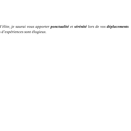
d’élite, je saurai vous apporter
ponctualité
et
sérénité
lors de vos
déplacements
rs d’expériences sont élogieux.