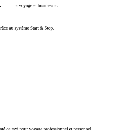
CK
...
.....
« voyage et business ».
grâce au système Start & Stop.
unté ce taxi pour voyage professionnel et personnel.